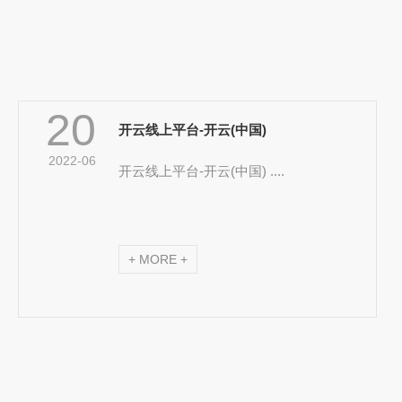
20
开云线上平台-开云(中国)
2022-06
开云线上平台-开云(中国) ....
+ MORE +