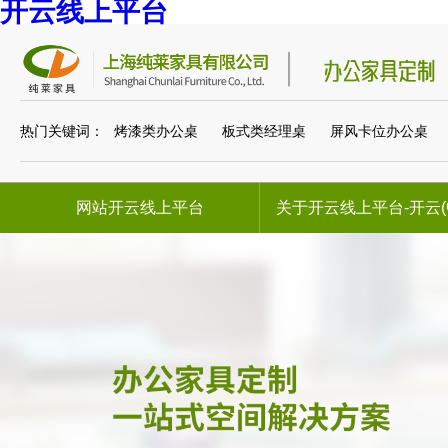
开云线上平台
热门关键词：
烤漆类办公桌
板式类经理桌
屏风卡位办公桌
网站开云线上平台
关于开云线上平台-开云(