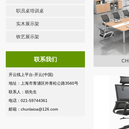
职员桌培训桌
实木展示架
铁艺展示架
联系我们
CH
开云线上平台-开云(中国)
地址：上海市青浦区外青松公路3560号
联系人：胡先生
电话：021-59744361
邮箱：chunlaioa@126.com