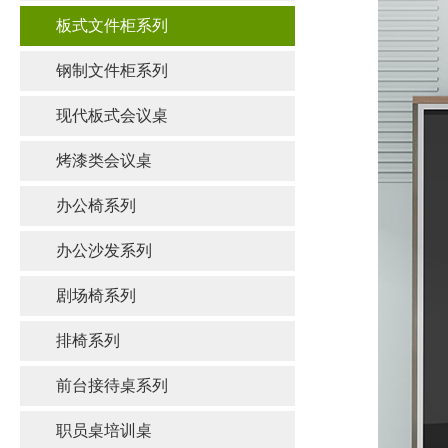
板式文件柜系列
钢制文件柜系列
现代板式会议桌
烤漆类会议桌
办公椅系列
办公沙发系列
剧场椅系列
排椅系列
前台接待桌系列
职员桌培训桌