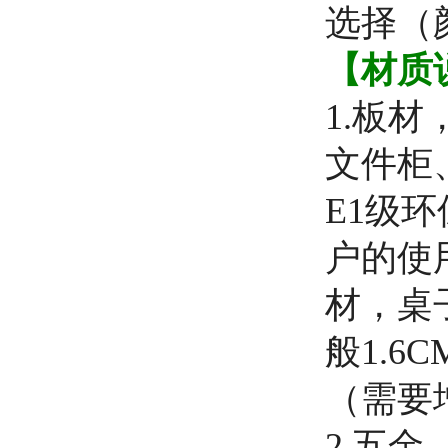
选择（
【材质
1.
板材
文件柜
E1
级环
户的使
材，桌
般
1.6C
（需要
2.
五金