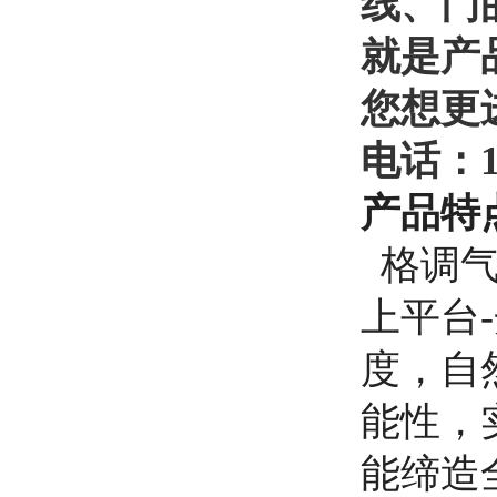
线、门
就是产
您想更
电话：
产品特
格调
上平台
度，自
能性，
能缔造