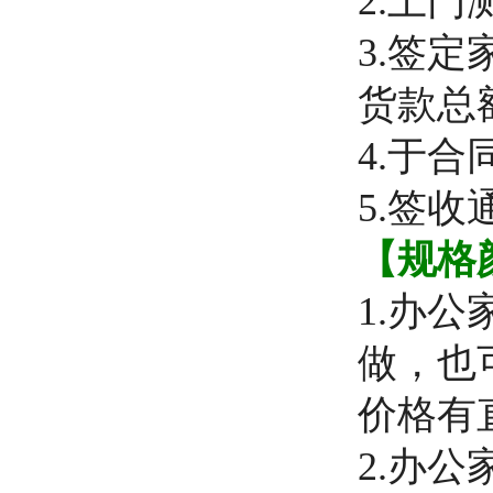
2.
上门
3.
签定
货款总
4.
于合
5.
签收
【规格
1.
办公
做，也
价格有
2.
办公