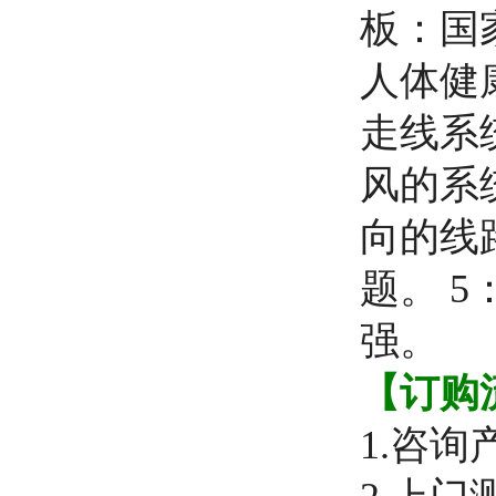
板：国
人体健
走线系
风的系
向的线
题。
5
强。
【订购
1.
咨询