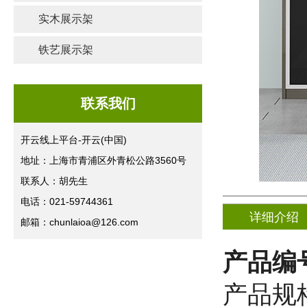
实木展示架
铁艺展示架
联系我们
开云线上平台-开云(中国)
地址：上海市青浦区外青松公路3560号
联系人：胡先生
电话：021-59744361
详细介绍
邮箱：chunlaioa@126.com
产品编
产品规