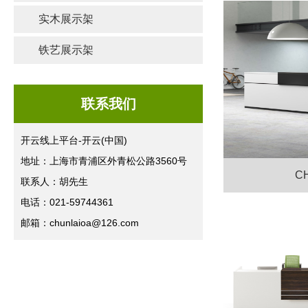
实木展示架
铁艺展示架
联系我们
开云线上平台-开云(中国)
地址：上海市青浦区外青松公路3560号
C
联系人：胡先生
电话：021-59744361
邮箱：chunlaioa@126.com