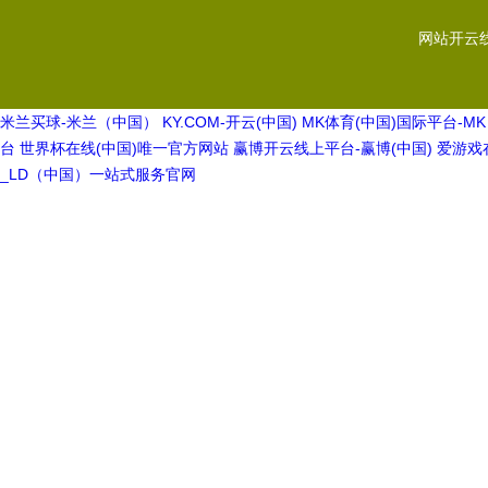
网站开云
米兰买球-米兰（中国）
KY.COM-开云(中国)
MK体育(中国)国际平台-MK 
台
世界杯在线(中国)唯一官方网站
赢博开云线上平台-赢博(中国)
爱游戏在
_LD（中国）一站式服务官网