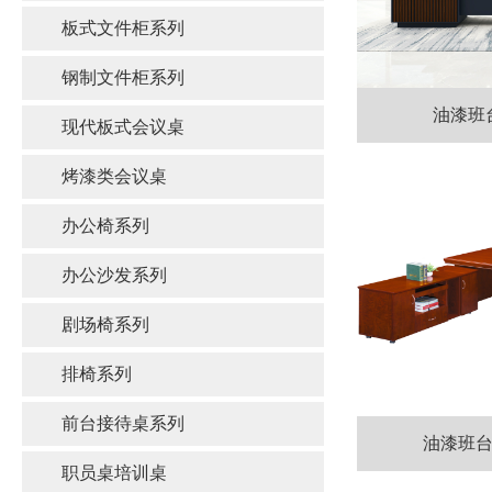
板式文件柜系列
钢制文件柜系列
油漆班台
现代板式会议桌
烤漆类会议桌
办公椅系列
办公沙发系列
剧场椅系列
排椅系列
前台接待桌系列
油漆班台CH
职员桌培训桌