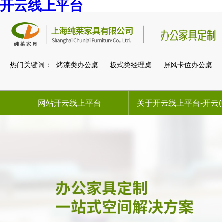
开云线上平台
热门关键词：
烤漆类办公桌
板式类经理桌
屏风卡位办公桌
网站开云线上平台
关于开云线上平台-开云(