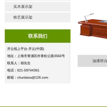
实木展示架
铁艺展示架
联系我们
开云线上平台-开云(中国)
地址：上海市青浦区外青松公路3560号
油漆班台C
联系人：胡先生
电话：021-59744361
邮箱：chunlaioa@126.com