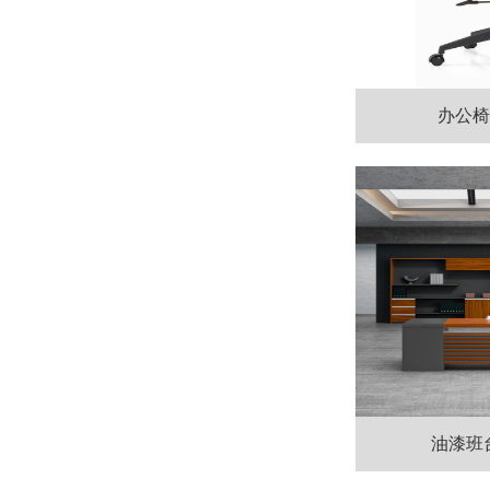
办公椅C
油漆班台