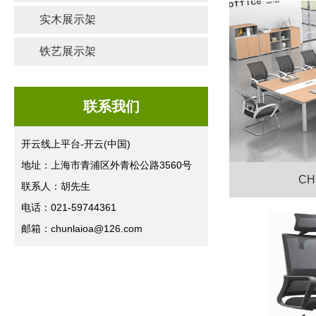
实木展示架
铁艺展示架
联系我们
开云线上平台-开云(中国)
地址：上海市青浦区外青松公路3560号
CH
联系人：胡先生
电话：021-59744361
邮箱：chunlaioa@126.com