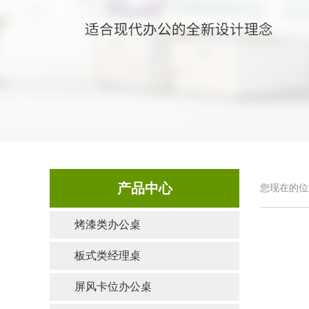
产品中心
您现在的位
烤漆类办公桌
板式类经理桌
屏风卡位办公桌