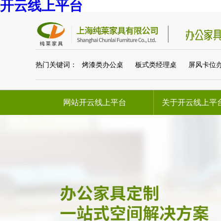
开云线上平台
热门关键词：
烤漆类办公桌
板式类经理桌
屏风卡位
网站开云线上平台
关于开云线上平台