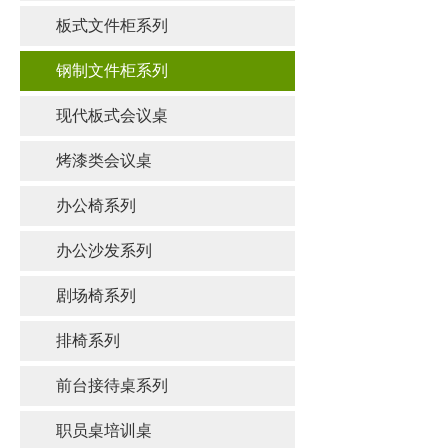
板式文件柜系列
钢制文件柜系列
现代板式会议桌
烤漆类会议桌
办公椅系列
办公沙发系列
剧场椅系列
排椅系列
前台接待桌系列
职员桌培训桌