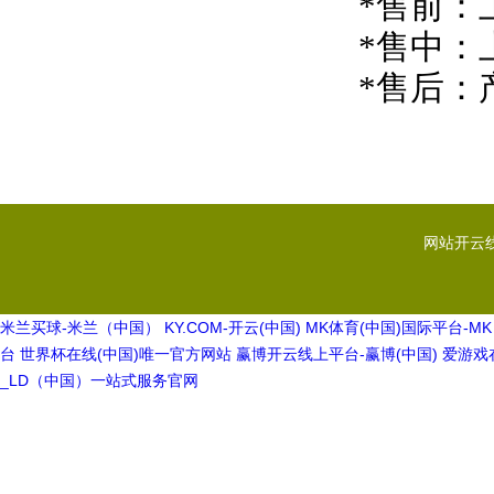
*
售前：
*
售中：
*
售后：
网站开云
米兰买球-米兰（中国）
KY.COM-开云(中国)
MK体育(中国)国际平台-MK 
台
世界杯在线(中国)唯一官方网站
赢博开云线上平台-赢博(中国)
爱游戏在
_LD（中国）一站式服务官网