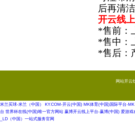
后再清
开云线上
*
售前：
*
售中：
*
售后：
网站开云
米兰买球-米兰（中国）
KY.COM-开云(中国)
MK体育(中国)国际平台-MK 
台
世界杯在线(中国)唯一官方网站
赢博开云线上平台-赢博(中国)
爱游戏在
_LD（中国）一站式服务官网