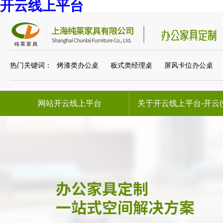
开云线上平台
热门关键词：
烤漆类办公桌
板式类经理桌
屏风卡位办公桌
网站开云线上平台
关于开云线上平台-开云(