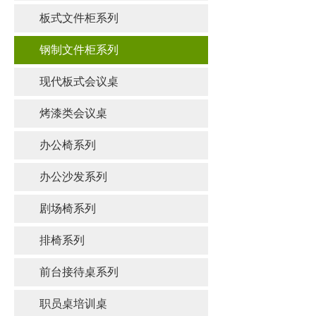
板式文件柜系列
钢制文件柜系列
现代板式会议桌
烤漆类会议桌
办公椅系列
办公沙发系列
剧场椅系列
排椅系列
前台接待桌系列
职员桌培训桌