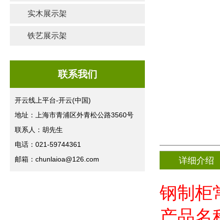
实木展示架
铁艺展示架
联系我们
开云线上平台-开云(中国)
地址：上海市青浦区外青松公路3560号
联系人：胡先生
电话：021-59744361
邮箱：chunlaioa@126.com
详细介绍
钢制柜
产品名