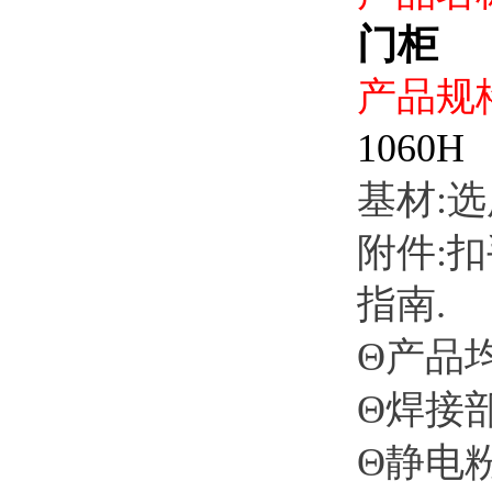
门柜
产品规
1060H
基材
:
选
附件
:
扣
指南
.
Θ产品
Θ焊接
Θ静电