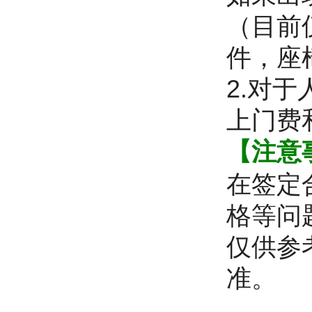
（目前
件，座
2.对
上门费
【注意
在签定
格等问
仅供参
准。