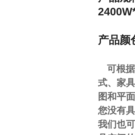
24
00W
产品
颜
可根据
式、家
图和平
您没有
我们也