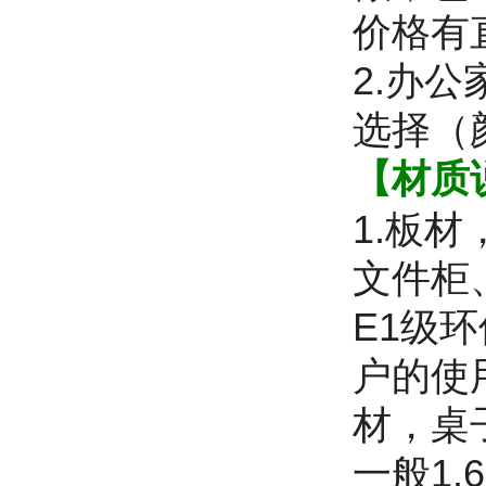
价格有
2.办
选择（
【材质
1.板
文件柜
E1级
户的使
材，桌
一般1.