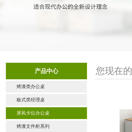
您现在的
产品中心
烤漆类办公桌
板式类经理桌
屏风卡位办公桌
烤漆文件柜系列