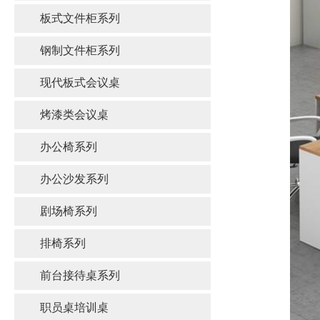
板式文件柜系列
钢制文件柜系列
现代板式会议桌
烤漆类会议桌
办公椅系列
办公沙发系列
剧场椅系列
排椅系列
前台接待桌系列
职员桌培训桌