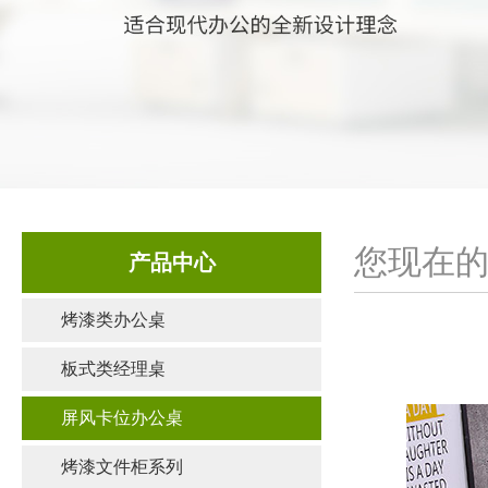
您现在的
产品中心
烤漆类办公桌
板式类经理桌
屏风卡位办公桌
烤漆文件柜系列