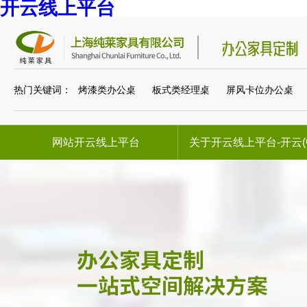
开云线上平台
热门关键词：
烤漆类办公桌
板式类经理桌
屏风卡位办公桌
网站开云线上平台
关于开云线上平台-开云(