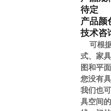
待定
产品
颜
技术咨
可根
式、家
图和平
您没有
我们也
具空间