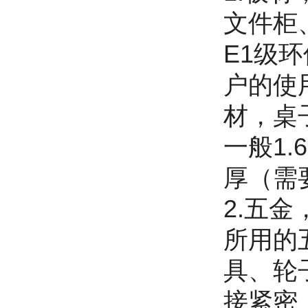
文件柜
E1级
户的使
材，桌
一般1.
厚（需
2.五
所用的
具、轮
接紧密