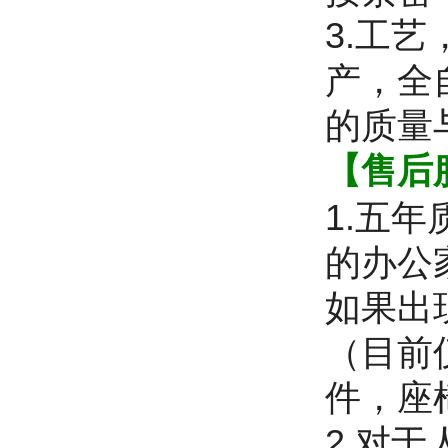
3.工
产，全
的质量
【售后
1.五
的办公
如果出
（目前
件，座
2.对