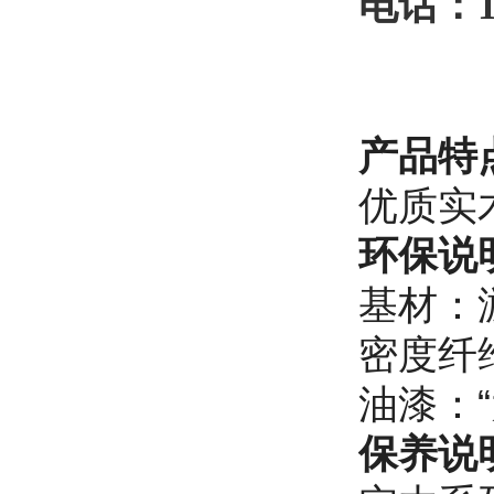
电话：
产品特
优质实
环保说
基材：游
密度纤
油漆：
保养说