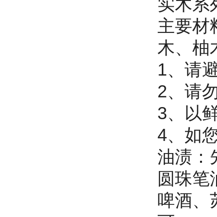
实木系
主要材
木、柚
1、请
2、请
3、以
4、如
油渍：
圆珠笔
啤酒、