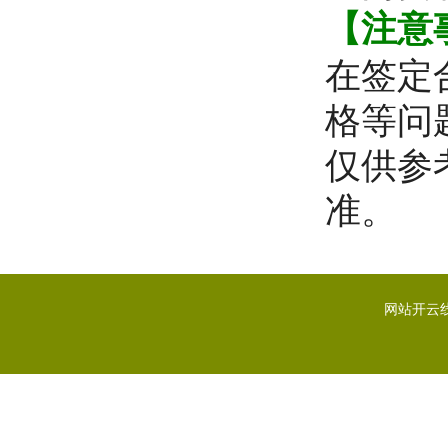
【注意
在签定
格等问
仅供参
准。
网站开云