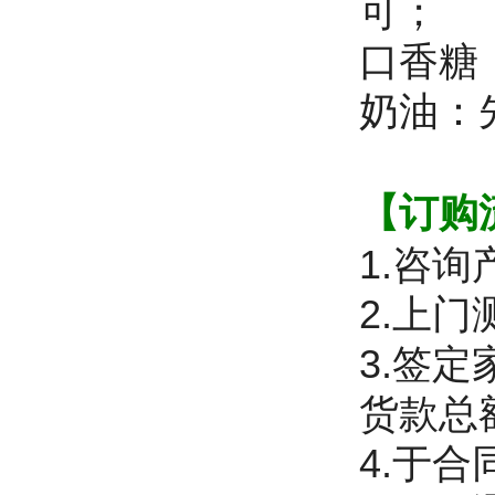
可；
口香糖
奶油：
【订购
1.咨
2.上
3.签
货款总
4.于