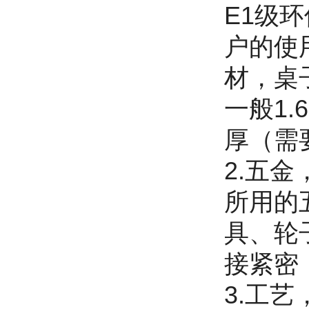
E1级
户的使
材，桌
一般1.
厚（需
2.五
所用的
具、轮
接紧密
3.工