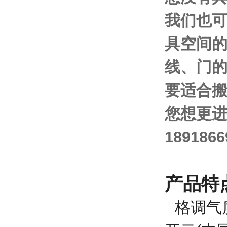
我们也
具空间
线、门
要适合
您想更
18918
产品特
格调气