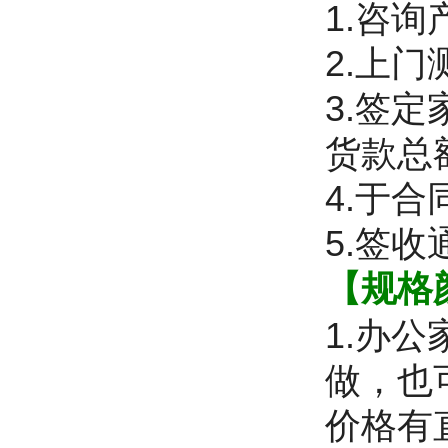
1.咨
2.上
3.签
货款总
4.于
5.签
【规格
1.办
做，也
价格有