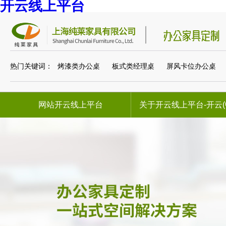
开云线上平台
热门关键词：
烤漆类办公桌
板式类经理桌
屏风卡位办公桌
网站开云线上平台
关于开云线上平台-开云(