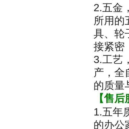
2.五
所用的
具、轮
接紧密
3.工
产，全
的质量
【售后
1.五
的办公