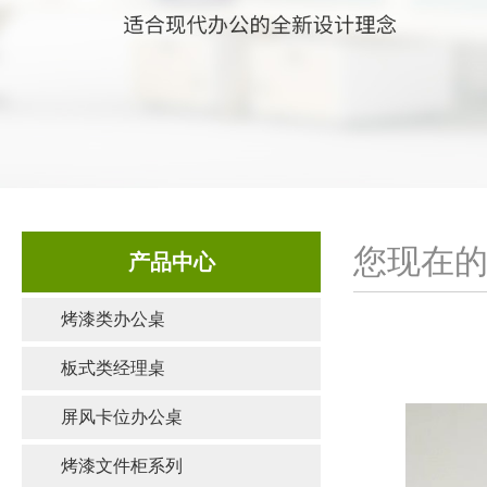
您现在的
产品中心
烤漆类办公桌
板式类经理桌
屏风卡位办公桌
烤漆文件柜系列